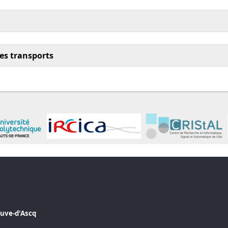
es transports
euve-d'Ascq