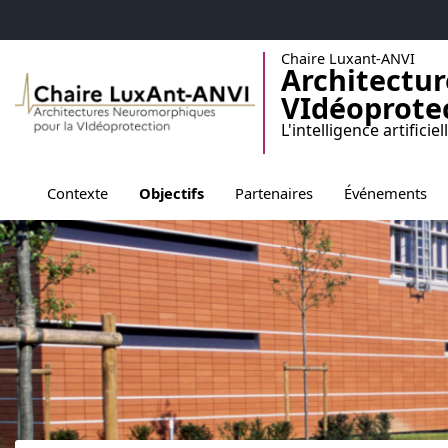
Accéder au menu principal
Accéder au contenu
Chaire Luxant-ANVI
Architectu
VIdéoprote
L'intelligence artific
Ouvrir le sous menu de Parten
Contexte
Objectifs
Partenaires
Événements